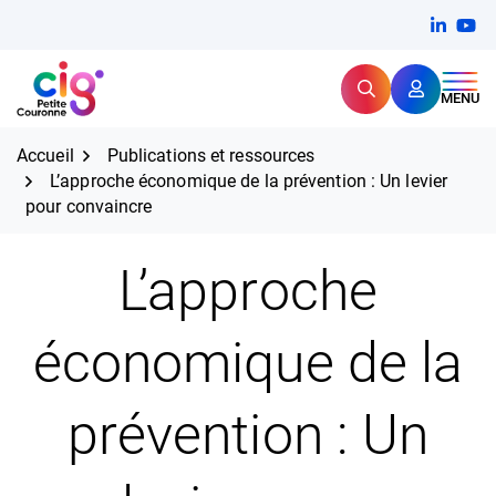
Aller
FERMER
Linkedi
(ouvert
You
(ou
au
contenu
Rechercher
CIG Petite Couronne
MENU
Expertise et proximité pour
les grands défis RH,
CIG Petite Couronne
aujourd'hui et demain.
Accueil
Publications et ressources
L’approche économique de la prévention : Un levier
pour convaincre
L’approche
économique de la
prévention : Un