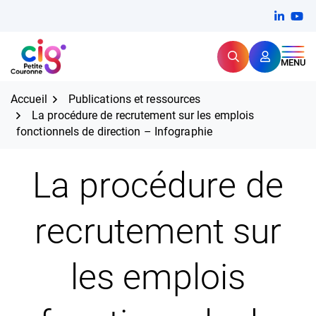
Aller
FERMER
Linkedi
(ouvert
You
(ou
au
contenu
Rechercher
CIG Petite Couronne
MENU
Expertise et proximité pour
les grands défis RH,
CIG Petite Couronne
aujourd'hui et demain.
Accueil
Publications et ressources
La procédure de recrutement sur les emplois
fonctionnels de direction – Infographie
La procédure de
recrutement sur
les emplois