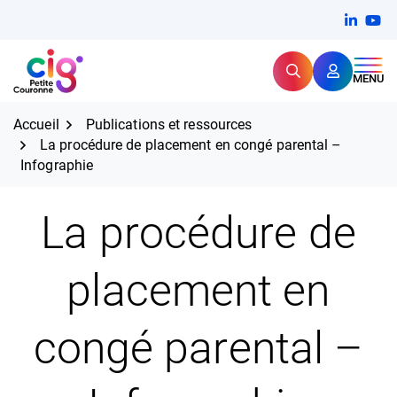
Aller
FERMER
Linkedi
(ouvert
You
(ou
au
contenu
Rechercher
CIG Petite Couronne
MENU
Expertise et proximité pour
les grands défis RH,
CIG Petite Couronne
aujourd'hui et demain.
Accueil
Publications et ressources
La procédure de placement en congé parental –
Infographie
La procédure de
placement en
congé parental –