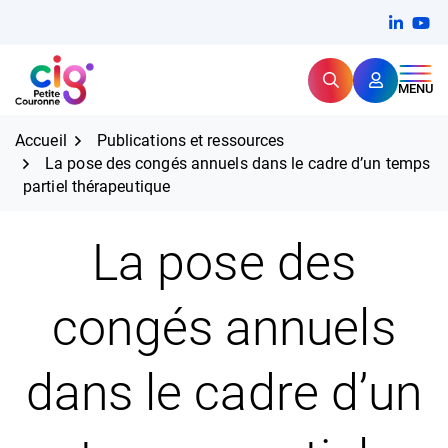
Aller
FERMER
Linkedi
(ouvert
You
(ou
au
contenu
Rechercher
CIG Petite Couronne
MENU
Expertise et proximité pour
les grands défis RH,
CIG Petite Couronne
aujourd'hui et demain.
Accueil
Publications et ressources
La pose des congés annuels dans le cadre d’un temps
partiel thérapeutique
La pose des
congés annuels
dans le cadre d’un