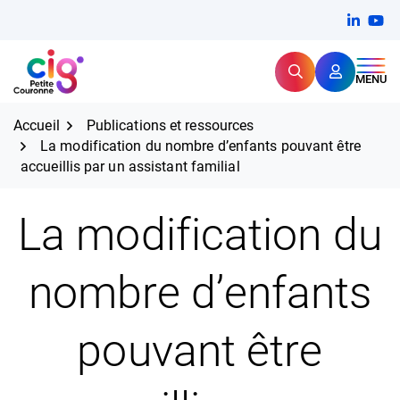
Aller
FERMER
Linkedi
(ouvert
You
(ou
au
contenu
Rechercher
CIG Petite Couronne
MENU
Expertise et proximité pour
les grands défis RH,
CIG Petite Couronne
aujourd'hui et demain.
Accueil
Publications et ressources
La modification du nombre d’enfants pouvant être
accueillis par un assistant familial
La modification du
nombre d’enfants
pouvant être