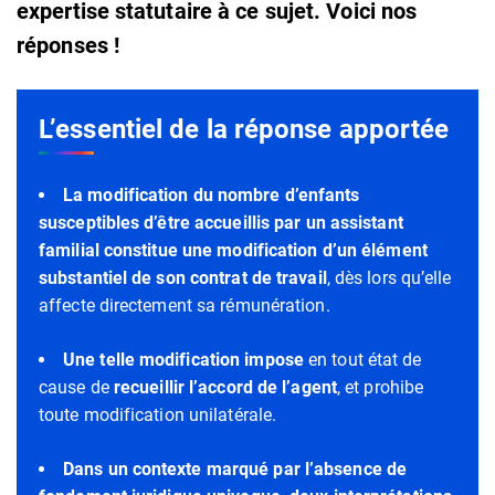
expertise statutaire à ce sujet. Voici nos
réponses !
L’essentiel de la réponse apportée
La modification du nombre d’enfants
susceptibles d’être accueillis par un assistant
familial constitue une
modification d’un élément
substantiel de son contrat de travail
, dès lors qu’elle
affecte directement sa rémunération.
Une telle modification impose
en tout état de
cause de
recueillir l’accord de l’agent
, et prohibe
toute modification unilatérale.
Dans un contexte marqué par l’absence de