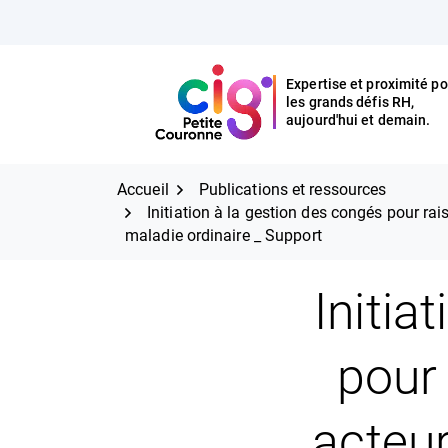
Aller
FERMER
au
contenu
Expertise et proximité po
les grands défis RH,
Expertise et proximité pour
CIG Petite Couronne
aujourd'hui et demain.
les grands défis RH,
CIG Petite Couronne
aujourd'hui et demain.
Accueil
Publications et ressources
Initiation à la gestion des congés pour ra
maladie ordinaire _ Support
Initia
pour
acteur