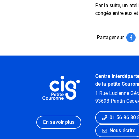
Par la suite, un ate
congés entre eux et 
Partager sur
Par
(ouv
Informations utiles
Centre interdépart
de la petite Couron
1 Rue Lucienne Gér
93698 Pantin Cede
01 56 96 80 
En savoir plus
Nous écrire