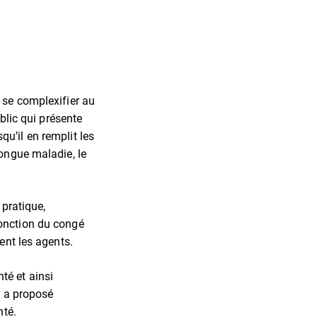
 se complexifier au
blic qui présente
u’il en remplit les
longue maladie, le
 pratique,
fonction du congé
ent les agents.
té et ainsi
s a proposé
nté.