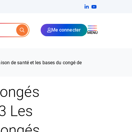
Linkedin
(ouverture dans un no
YouTube
(ouverture dans u
Me connecter
Rechercher
MENU
aison de santé et les bases du congé de
 congés
3 Les
 congés