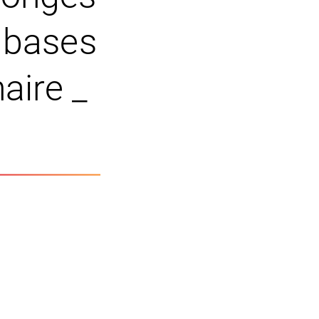
s bases
aire _