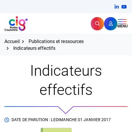
Aller
FERMER
Linkedi
(ouvert
You
(ou
au
contenu
Rechercher
CIG Petite Couronne
MENU
Expertise et proximité pour
les grands défis RH,
CIG Petite Couronne
aujourd'hui et demain.
Accueil
Publications et ressources
Indicateurs effectifs
Indicateurs
effectifs
DATE DE PARUTION : LE
DIMANCHE 01 JANVIER 2017