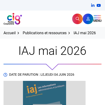
Aller
FERMER
Linkedi
(ouvert
You
(ou
au
contenu
Rechercher
CIG Petite Couronne
MENU
Expertise et proximité pour
les grands défis RH,
CIG Petite Couronne
aujourd'hui et demain.
Accueil
Publications et ressources
IAJ mai 2026
IAJ mai 2026
DATE DE PARUTION : LE
JEUDI 04 JUIN 2026