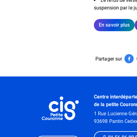
Le refus de vers
suspension par le j
En savoir plus
Partager sur
Par
(ouv
Informations utiles
Centre interdépart
de la petite Couron
1 Rue Lucienne Gér
93698 Pantin Cede