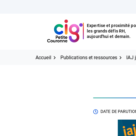
Aller
FERMER
au
contenu
Expertise et proximité po
les grands défis RH,
Expertise et proximité pour
CIG Petite Couronne
aujourd'hui et demain.
les grands défis RH,
CIG Petite Couronne
aujourd'hui et demain.
Accueil
Publications et ressources
IAJ 
DATE DE PARUTION