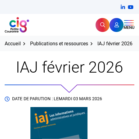
Aller
FERMER
Linkedi
(ouvert
You
(ou
au
contenu
Rechercher
CIG Petite Couronne
MENU
Expertise et proximité pour
les grands défis RH,
CIG Petite Couronne
aujourd'hui et demain.
Accueil
Publications et ressources
IAJ février 2026
IAJ février 2026
DATE DE PARUTION : LE
MARDI 03 MARS 2026