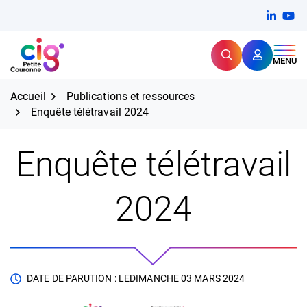
Aller
FERMER
Linkedi
(ouvert
You
(ou
au
contenu
Rechercher
CIG Petite Couronne
MENU
Expertise et proximité pour
les grands défis RH,
CIG Petite Couronne
aujourd'hui et demain.
Accueil
Publications et ressources
Enquête télétravail 2024
Enquête télétravail
2024
DATE DE PARUTION : LE
DIMANCHE 03 MARS 2024