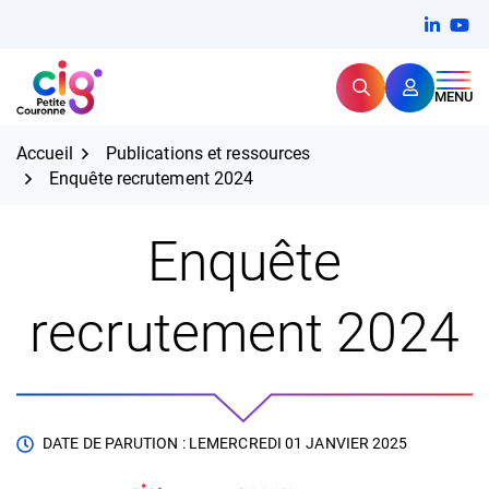
Aller
FERMER
Linkedi
(ouvert
You
(ou
au
contenu
Rechercher
CIG Petite Couronne
MENU
Expertise et proximité pour
les grands défis RH,
CIG Petite Couronne
aujourd'hui et demain.
Accueil
Publications et ressources
Enquête recrutement 2024
Enquête
recrutement 2024
DATE DE PARUTION : LE
MERCREDI 01 JANVIER 2025