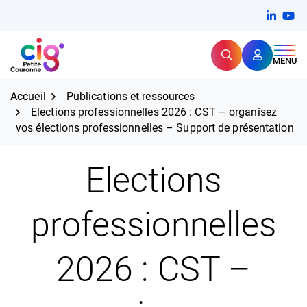
Aller
FERMER
Linkedi
(ouvert
You
(ou
au
contenu
Rechercher
CIG Petite Couronne
MENU
Expertise et proximité pour
les grands défis RH,
CIG Petite Couronne
aujourd'hui et demain.
Accueil
Publications et ressources
Elections professionnelles 2026 : CST – organisez
vos élections professionnelles – Support de présentation
Elections
professionnelles
2026 : CST –