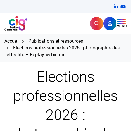
Aller
FERMER
Linkedi
(ouvert
You
(ou
au
contenu
Rechercher
CIG Petite Couronne
MENU
Expertise et proximité pour
les grands défis RH,
CIG Petite Couronne
aujourd'hui et demain.
Accueil
Publications et ressources
Elections professionnelles 2026 : photographie des
effectifs – Replay webinaire
Elections
professionnelles
2026 :