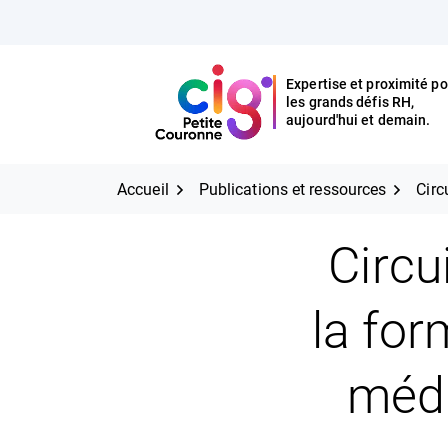
Aller
FERMER
au
contenu
Expertise et proximité po
les grands défis RH,
Expertise et proximité pour
CIG Petite Couronne
aujourd'hui et demain.
les grands défis RH,
CIG Petite Couronne
aujourd'hui et demain.
Accueil
Publications et ressources
Circ
Circu
la for
médi