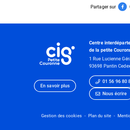
Partager sur
Par
(ouv
Informations utiles
Centre interdépart
de la petite Couron
1 Rue Lucienne Gér
93698 Pantin Cede
01 56 96 80 
En savoir plus
Nous écrire
Gestion des cookies
Plan du site
Menti