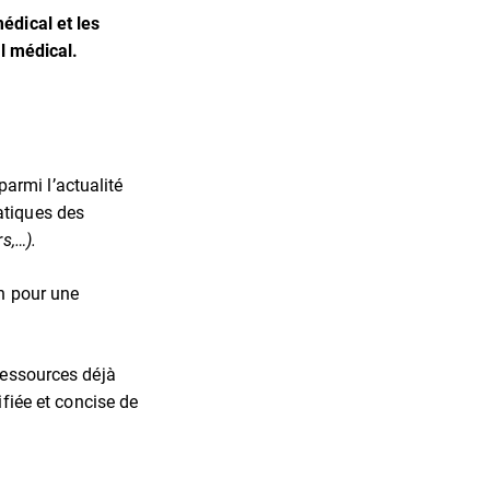
édical et les
il médical.
armi l’actualité
atiques des
s,…).
on pour une
ressources déjà
fiée et concise de