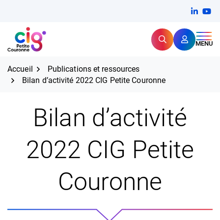
Aller
FERMER
Linkedi
(ouvert
You
(ou
au
contenu
Rechercher
CIG Petite Couronne
MENU
Expertise et proximité pour
les grands défis RH,
CIG Petite Couronne
aujourd'hui et demain.
Accueil
Publications et ressources
Bilan d’activité 2022 CIG Petite Couronne
Bilan d’activité
2022 CIG Petite
Couronne