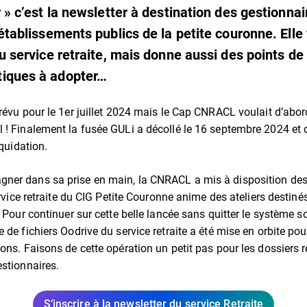
r » c’est la newsletter à destination des gestionnai
 établissements publics de la petite couronne. Ell
du service retraite, mais donne aussi des points de
tiques à adopter…
révu pour le 1er juillet 2024 mais le Cap CNRACL voulait d’abord 
 ! Finalement la fusée GULi a décollé le 16 septembre 2024 et
iquidation.
er dans sa prise en main, la CNRACL a mis à disposition des 
service retraite du CIG Petite Couronne anime des ateliers destin
. Pour continuer sur cette belle lancée sans quitter le système so
e de fichiers Oodrive du service retraite a été mise en orbite p
ons. Faisons de cette opération un petit pas pour les dossiers r
estionnaires.
S’inscrire à la newsletter du service Retraite