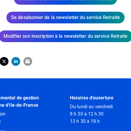
Se désabonner de la newsletter du service Retraite
Modifier son inscription à la newsletter du service Retraite
tager sur Facebook
erture dans un nouvel onglet)
Partager sur X (Twitter)
(ouverture dans un nouvel onglet)
Partager sur LinkedIn
(ouverture dans un nouvel onglet)
Partager par e-mail
(ouverture dans un nouvel onglet)
emental de gestion
Horaires d'ouverture
ne d'Ile-de-France
Du lundi au vendredi
ain
8 h 30 à 12 h 30
x
13 h 30 à 18 h