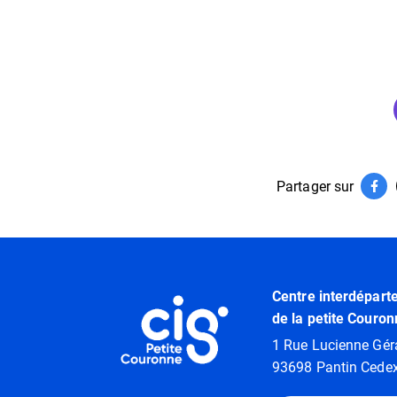
Partager sur
Par
(ouv
Informations utiles
Centre interdépart
de la petite Couron
1 Rue Lucienne Gér
93698 Pantin Cede