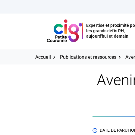
Aller
FERMER
au
contenu
Expertise et proximité po
les grands défis RH,
Expertise et proximité pour
CIG Petite Couronne
aujourd'hui et demain.
les grands défis RH,
CIG Petite Couronne
aujourd'hui et demain.
Accueil
Publications et ressources
Aven
Aveni
DATE DE PARUTION