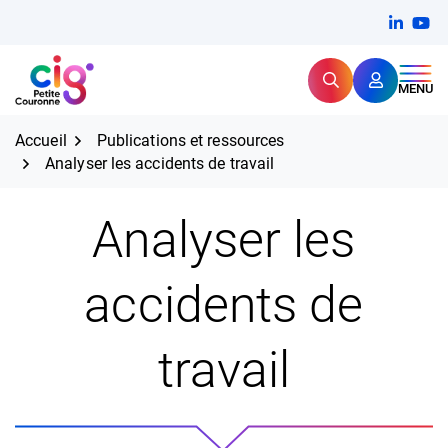
Aller
FERMER
Linkedi
(ouvert
You
(ou
au
contenu
Rechercher
CIG Petite Couronne
MENU
Expertise et proximité pour
les grands défis RH,
CIG Petite Couronne
aujourd'hui et demain.
Accueil
Publications et ressources
Analyser les accidents de travail
Analyser les
accidents de
travail