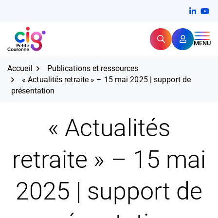
Aller
FERMER
Linkedi
(ouvert
You
(ou
au
contenu
Rechercher
CIG Petite Couronne
MENU
Expertise et proximité pour
les grands défis RH,
CIG Petite Couronne
aujourd'hui et demain.
Accueil
Publications et ressources
« Actualités retraite » – 15 mai 2025 | support de
présentation
« Actualités
retraite » – 15 mai
2025 | support de