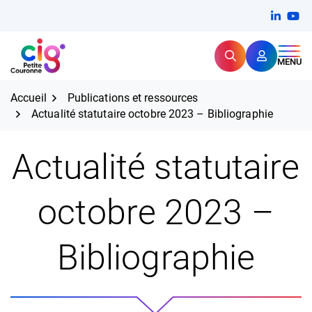
Aller
FERMER
Linkedi
(ouvert
You
(ou
au
contenu
Rechercher
CIG Petite Couronne
MENU
Expertise et proximité pour
les grands défis RH,
CIG Petite Couronne
aujourd'hui et demain.
Accueil
Publications et ressources
Actualité statutaire octobre 2023 – Bibliographie
Actualité statutaire
octobre 2023 –
Bibliographie