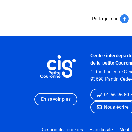
Partager sur
Par
(ouv
Informations utiles
Centre interdépart
de la petite Couron
1 Rue Lucienne Gér
93698 Pantin Cede
01 56 96 80 
En savoir plus
Nous écrire
Gestion des cookies
Plan du site
Menti