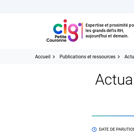
Aller
FERMER
au
contenu
Expertise et proximité po
les grands défis RH,
Expertise et proximité pour
CIG Petite Couronne
aujourd'hui et demain.
les grands défis RH,
CIG Petite Couronne
aujourd'hui et demain.
Accueil
Publications et ressources
Actu
Actua
DATE DE PARUTION