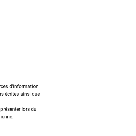
rces d’information
ns écrites ainsi que
 présenter lors du
dienne.