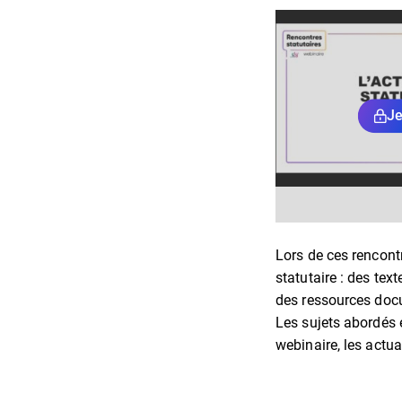
Je
Lors de ces rencont
statutaire : des tex
des ressources doc
Les sujets abordés é
webinaire, les actua