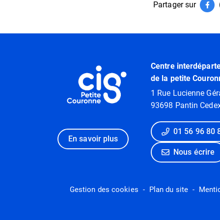
Partager sur
Par
(ouv
Informations utiles
Centre interdépart
de la petite Couron
1 Rue Lucienne Gér
93698 Pantin Cede
01 56 96 80 
En savoir plus
Nous écrire
Gestion des cookies
Plan du site
Menti