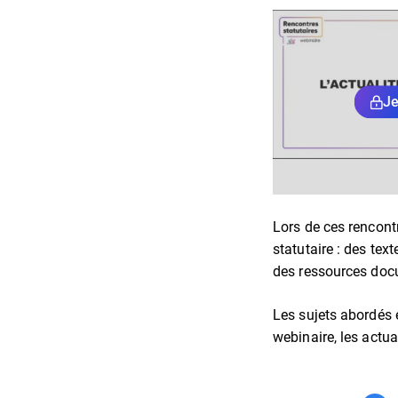
Je
Lors de ces rencont
statutaire : des tex
des ressources doc
Les sujets abordés é
webinaire, les actua