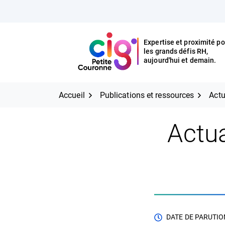
Aller
FERMER
au
contenu
Expertise et proximité po
les grands défis RH,
Expertise et proximité pour
CIG Petite Couronne
aujourd'hui et demain.
les grands défis RH,
CIG Petite Couronne
aujourd'hui et demain.
Accueil
Publications et ressources
Actu
Actua
DATE DE PARUTION