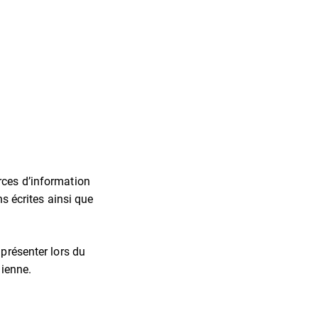
rces d’information
ns écrites ainsi que
 présenter lors du
dienne.