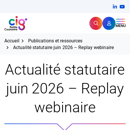
Aller
FERMER
Linkedi
(ouvert
You
(ou
au
contenu
Rechercher
CIG Petite Couronne
MENU
Expertise et proximité pour
les grands défis RH,
CIG Petite Couronne
aujourd'hui et demain.
Accueil
Publications et ressources
Actualité statutaire juin 2026 – Replay webinaire
Actualité statutaire
juin 2026 – Replay
webinaire