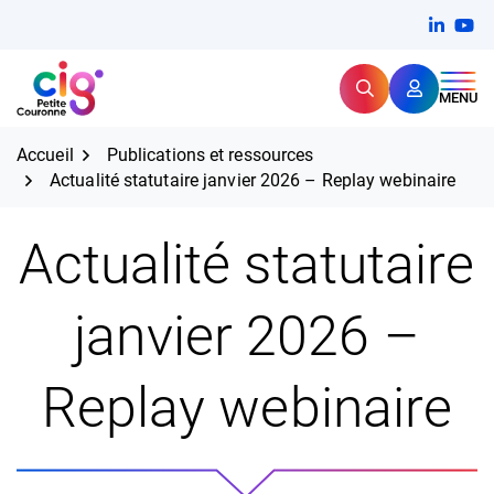
Aller
FERMER
Linkedi
(ouvert
You
(ou
au
contenu
Rechercher
CIG Petite Couronne
MENU
Expertise et proximité pour
les grands défis RH,
CIG Petite Couronne
aujourd'hui et demain.
Accueil
Publications et ressources
Actualité statutaire janvier 2026 – Replay webinaire
Actualité statutaire
janvier 2026 –
Replay webinaire