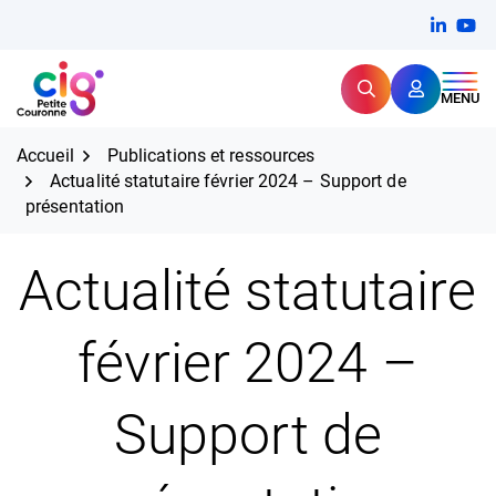
Aller
FERMER
Linkedi
(ouvert
You
(ou
au
contenu
Rechercher
CIG Petite Couronne
MENU
Expertise et proximité pour
les grands défis RH,
CIG Petite Couronne
aujourd'hui et demain.
Accueil
Publications et ressources
Actualité statutaire février 2024 – Support de
présentation
Actualité statutaire
février 2024 –
Support de