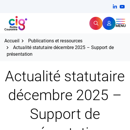
Aller
FERMER
Linkedi
(ouvert
You
(ou
au
contenu
Rechercher
CIG Petite Couronne
MENU
Expertise et proximité pour
les grands défis RH,
CIG Petite Couronne
aujourd'hui et demain.
Accueil
Publications et ressources
Actualité statutaire décembre 2025 – Support de
présentation
Actualité statutaire
décembre 2025 –
Support de