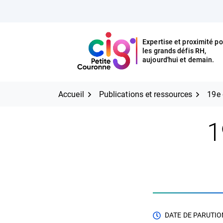
Aller
FERMER
au
contenu
Expertise et proximité po
les grands défis RH,
Expertise et proximité pour
CIG Petite Couronne
aujourd'hui et demain.
les grands défis RH,
CIG Petite Couronne
aujourd'hui et demain.
Accueil
Publications et ressources
19e 
1
DATE DE PARUTION