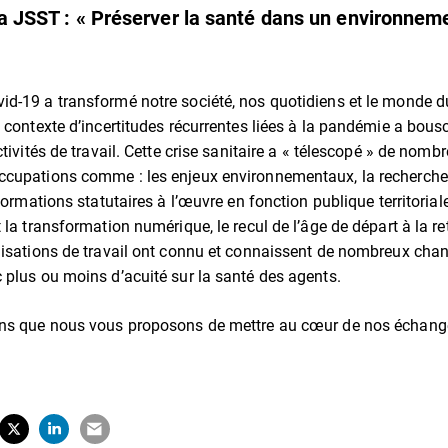
la JSST : « Préserver la santé dans un environneme
d-19 a transformé notre société, nos quotidiens et le monde du
e contexte d’incertitudes récurrentes liées à la pandémie a bous
ctivités de travail. Cette crise sanitaire a « télescopé » de nomb
cupations comme : les enjeux environnementaux, la recherche 
sformations statutaires à l’œuvre en fonction publique territoriale
 la transformation numérique, le recul de l’âge de départ à la ret
nisations de travail ont connu et connaissent de nombreux ch
 plus ou moins d’acuité sur la santé des agents.
ons que nous vous proposons de mettre au cœur de nos échange
tager sur Facebook
erture dans un nouvel onglet)
Partager sur X (Twitter)
(ouverture dans un nouvel onglet)
Partager sur LinkedIn
(ouverture dans un nouvel onglet)
Partager par e-mail
(ouverture dans un nouvel onglet)