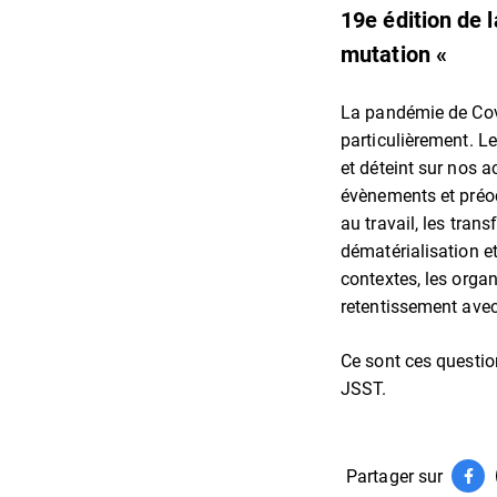
19e édition de 
mutation «
La pandémie de Covi
particulièrement. L
et déteint sur nos a
évènements et préoc
au travail, les tran
dématérialisation et
contextes, les orga
retentissement avec
Ce sont ces questi
JSST.
Partager sur
Par
(ouv