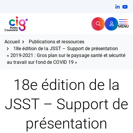
Aller
FERMER
Linkedi
(ouvert
You
(ou
au
contenu
Rechercher
CIG Petite Couronne
MENU
Expertise et proximité pour
les grands défis RH,
CIG Petite Couronne
aujourd'hui et demain.
Accueil
Publications et ressources
18e édition de la JSST – Support de présentation
« 2019-2021 : Gros plan sur le paysage santé et sécurité
au travail sur fond de COVID 19 »
18e édition de la
JSST – Support de
présentation