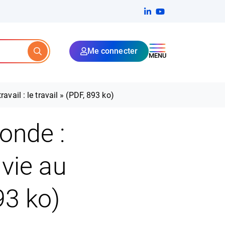
Linkedin
(ouverture dans un no
YouTube
(ouverture dans u
Me connecter
Rechercher
MENU
avail : le travail » (PDF, 893 ko)
onde :
 vie au
893 ko)