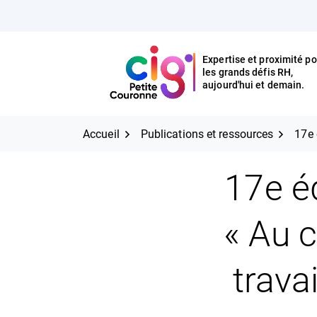
Aller
FERMER
au
contenu
Expertise et proximité po
les grands défis RH,
Expertise et proximité pour
CIG Petite Couronne
aujourd'hui et demain.
les grands défis RH,
CIG Petite Couronne
aujourd'hui et demain.
Accueil
Publications et ressources
17e 
17e é
« Au c
travai