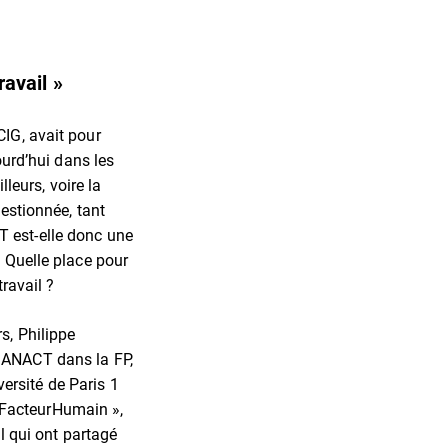
ravail »
CIG, avait pour
ourd’hui dans les
lleurs, voire la
uestionnée, tant
T est-elle donc une
? Quelle place pour
ravail ?
s, Philippe
u ANACT dans la FP,
ersité de Paris 1
eFacteurHumain »,
il qui ont partagé