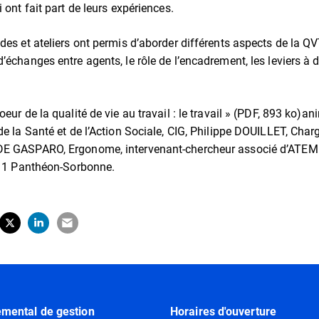
i ont fait part de leurs expériences.
ndes et ateliers ont permis d’aborder différents aspects de la 
’échanges entre agents, le rôle de l’encadrement, les leviers à 
oeur de la qualité de vie au travail : le travail » (PDF, 893 ko)
de la Santé et de l’Action Sociale, CIG, Philippe DOUILLET, Cha
DE GASPARO, Ergonome, intervenant-chercheur associé d’ATEMI
is 1 Panthéon-Sorbonne.
tager sur Facebook
erture dans un nouvel onglet)
Partager sur X (Twitter)
(ouverture dans un nouvel onglet)
Partager sur LinkedIn
(ouverture dans un nouvel onglet)
Partager par e-mail
(ouverture dans un nouvel onglet)
emental de gestion
Horaires d'ouverture