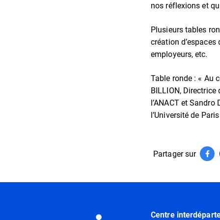
nos réflexions et qu
Plusieurs tables ro
création d’espaces d
employeurs, etc.
Table ronde : « Au c
BILLION, Directrice 
l’ANACT et Sandro 
l’Université de Par
Partager sur
Par
(ouv
Informations utiles
Centre interdépart