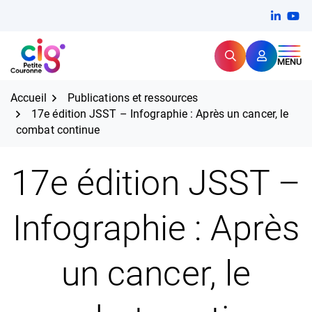
Aller
FERMER
Linkedi
(ouvert
You
(ou
au
contenu
Rechercher
CIG Petite Couronne
MENU
Expertise et proximité pour
les grands défis RH,
CIG Petite Couronne
aujourd'hui et demain.
Accueil
Publications et ressources
17e édition JSST – Infographie : Après un cancer, le
combat continue
17e édition JSST –
Infographie : Après
un cancer, le