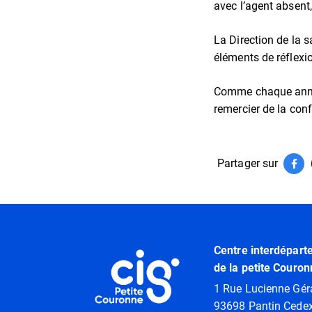
avec l’agent absent,
La Direction de la s
éléments de réflexi
Comme chaque année
remercier de la con
Partager sur
Par
(ouv
Informations utiles
Centre interdépart
de la petite Couron
1 Rue Lucienne Gér
93698 Pantin Cede