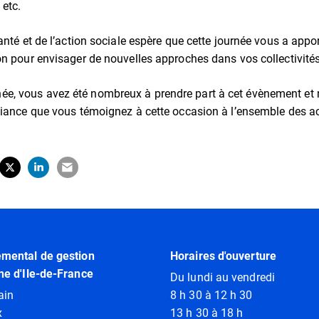
 etc.
anté et de l’action sociale espère que cette journée vous a appo
on pour envisager de nouvelles approches dans vos collectivités
, vous avez été nombreux à prendre part à cet évènement et 
fiance que vous témoignez à cette occasion à l’ensemble des a
tager sur Facebook
erture dans un nouvel onglet)
Partager sur X (Twitter)
(ouverture dans un nouvel onglet)
Partager sur LinkedIn
(ouverture dans un nouvel onglet)
Partager par e-mail
(ouverture dans un nouvel onglet)
emental de gestion
Horaires d'ouverture
ne d'Ile-de-France
Du lundi au vendredi
ain
8 h 30 à 12 h 30
x
13 h 30 à 18 h