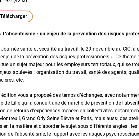
f - 924,92 ko
Télécharger
(ouverture dans un nouvel onglet)
« L’absentéisme : un enjeu de la prévention des risques profe
 Journée santé et sécurité au travail, le 29 novembre au CIG, a 
 enjeu de la prévention des risques professionnels ». Ce thème a
itue un sujet majeur pour les employeurs territoriaux, qui se tr
jeux soulevés : organisation du travail, santé des agents, quali
ières, etc.
te édition vous a proposé des temps d’échanges, avec notamme
lle de Lille qui a conduit une démarche de prévention de l’absen
on de retours d’expériences menées en collectivités, notammen
 Montreuil, Grand Orly Seine Bièvre et Paris, mais aussi des ateli
 en la matière et d’aborder le sujet sous différents angles : les 
ion de l’absentéisme, le rapport avec les risques psychosociaux,