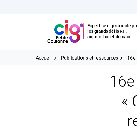
Aller
FERMER
au
contenu
Expertise et proximité po
les grands défis RH,
Expertise et proximité pour
CIG Petite Couronne
aujourd'hui et demain.
les grands défis RH,
CIG Petite Couronne
aujourd'hui et demain.
Accueil
Publications et ressources
16e 
16e 
« 
r