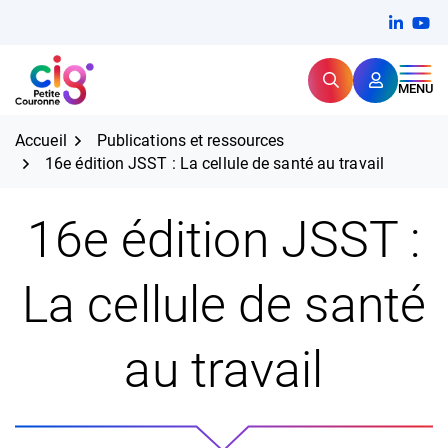
Aller
FERMER
Linkedi
(ouvert
You
(ou
au
contenu
Rechercher
CIG Petite Couronne
MENU
Expertise et proximité pour
les grands défis RH,
CIG Petite Couronne
aujourd'hui et demain.
Accueil
Publications et ressources
16e édition JSST : La cellule de santé au travail
16e édition JSST :
La cellule de santé
au travail