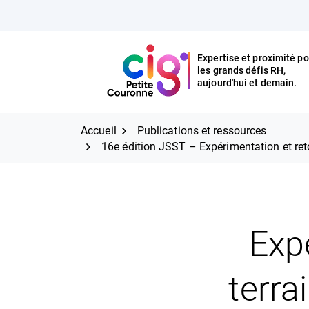
Aller
FERMER
au
contenu
Expertise et proximité po
les grands défis RH,
Expertise et proximité pour
CIG Petite Couronne
aujourd'hui et demain.
les grands défis RH,
CIG Petite Couronne
aujourd'hui et demain.
Accueil
Publications et ressources
16e édition JSST – Expérimentation et retou
Exp
terra