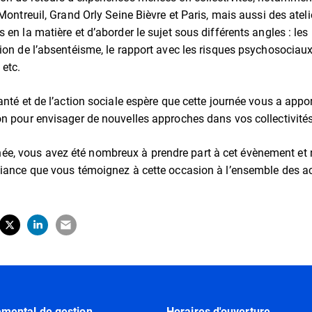
 Montreuil, Grand Orly Seine Bièvre et Paris, mais aussi des ateli
 en la matière et d’aborder le sujet sous différents angles : les 
ion de l’absentéisme, le rapport avec les risques psychosociaux,
 etc.
anté et de l’action sociale espère que cette journée vous a appo
on pour envisager de nouvelles approches dans vos collectivités
, vous avez été nombreux à prendre part à cet évènement et 
fiance que vous témoignez à cette occasion à l’ensemble des a
tager sur Facebook
erture dans un nouvel onglet)
Partager sur X (Twitter)
(ouverture dans un nouvel onglet)
Partager sur LinkedIn
(ouverture dans un nouvel onglet)
Partager par e-mail
(ouverture dans un nouvel onglet)
emental de gestion
Horaires d'ouverture