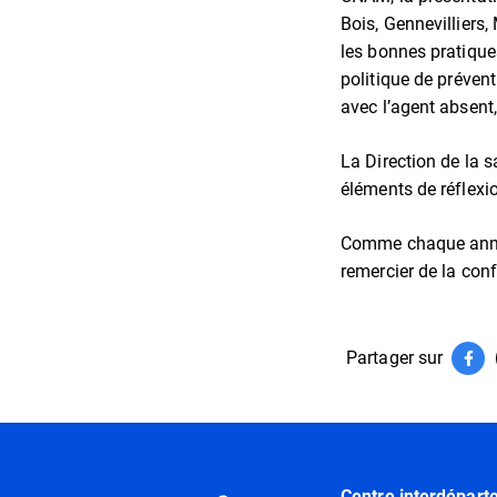
Bois, Gennevilliers,
les bonnes pratiques
politique de prévent
avec l’agent absent,
La Direction de la s
éléments de réflexi
Comme chaque année
remercier de la con
Partager sur
Par
(ouv
Informations utiles
Centre interdépart