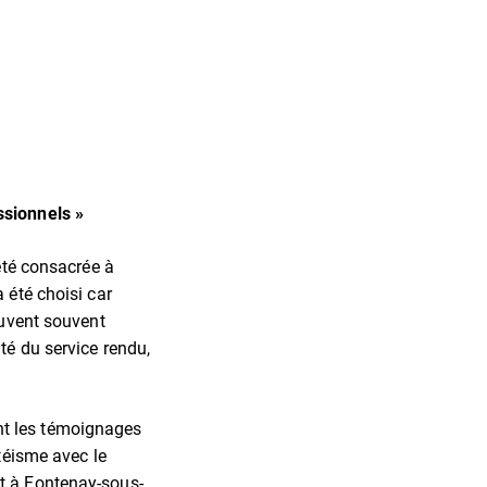
ssionnels »
été consacrée à
 été choisi car
ouvent souvent
té du service rendu,
nt les témoignages
téisme avec le
t à Fontenay-sous-