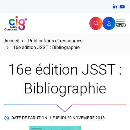
Aller
FERMER
Linkedi
(ouvert
You
(ou
au
contenu
Rechercher
CIG Petite Couronne
MENU
Expertise et proximité pour
les grands défis RH,
CIG Petite Couronne
aujourd'hui et demain.
Accueil
Publications et ressources
16e édition JSST : Bibliographie
16e édition JSST :
Bibliographie
DATE DE PARUTION : LE
JEUDI 29 NOVEMBRE 2018