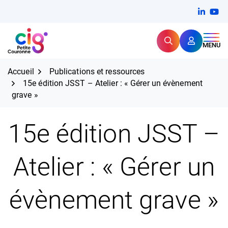
Aller
FERMER
Linkedi
(ouvert
You
(ou
au
contenu
Rechercher
CIG Petite Couronne
MENU
Expertise et proximité pour
les grands défis RH,
CIG Petite Couronne
aujourd'hui et demain.
Accueil
Publications et ressources
15e édition JSST – Atelier : « Gérer un évènement
grave »
15e édition JSST –
Atelier : « Gérer un
évènement grave »