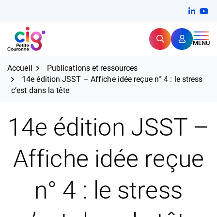
Aller
FERMER
Linkedi
(ouvert
You
(ou
au
contenu
Rechercher
CIG Petite Couronne
MENU
Expertise et proximité pour
les grands défis RH,
CIG Petite Couronne
aujourd'hui et demain.
Accueil
Publications et ressources
14e édition JSST – Affiche idée reçue n° 4 : le stress
c’est dans la tête
14e édition JSST –
Affiche idée reçue
n° 4 : le stress