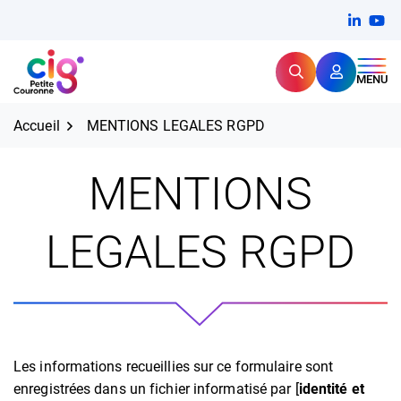
Aller
FERMER
Linkedi
(ouvert
You
(ou
au
contenu
Rechercher
CIG Petite Couronne
MENU
Expertise et proximité pour
les grands défis RH,
CIG Petite Couronne
aujourd'hui et demain.
Accueil
MENTIONS LEGALES RGPD
MENTIONS
LEGALES RGPD
Les informations recueillies sur ce formulaire sont
enregistrées dans un fichier informatisé par [
identité et