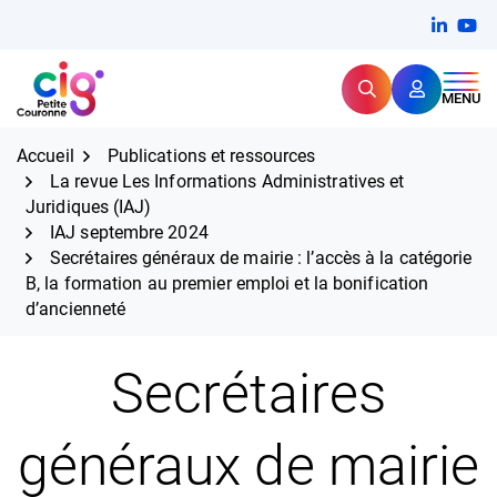
Aller
FERMER
Linkedi
(ouvert
You
(ou
au
contenu
Rechercher
CIG Petite Couronne
MENU
Expertise et proximité pour
les grands défis RH,
CIG Petite Couronne
aujourd'hui et demain.
Accueil
Publications et ressources
La revue Les Informations Administratives et
Juridiques (IAJ)
IAJ septembre 2024
Secrétaires généraux de mairie : l’accès à la catégorie
B, la formation au premier emploi et la bonification
d’ancienneté
Secrétaires
généraux de mairie