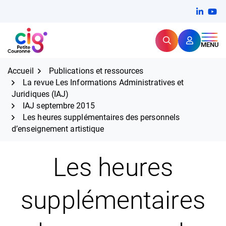
Aller
FERMER
Linkedi
(ouvert
You
(ou
au
contenu
Rechercher
CIG Petite Couronne
MENU
Expertise et proximité pour
les grands défis RH,
CIG Petite Couronne
aujourd'hui et demain.
Accueil
Publications et ressources
La revue Les Informations Administratives et
Juridiques (IAJ)
IAJ septembre 2015
Les heures supplémentaires des personnels
d’enseignement artistique
Les heures
supplémentaires