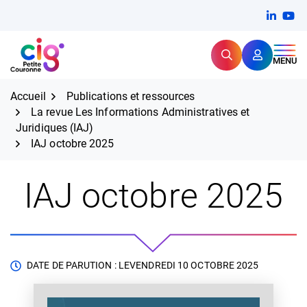
Aller
FERMER
Linkedi
(ouvert
You
(ou
au
contenu
Rechercher
CIG Petite Couronne
MENU
Expertise et proximité pour
les grands défis RH,
CIG Petite Couronne
aujourd'hui et demain.
Accueil
Publications et ressources
La revue Les Informations Administratives et
Juridiques (IAJ)
IAJ octobre 2025
IAJ octobre 2025
DATE DE PARUTION : LE
VENDREDI 10 OCTOBRE 2025