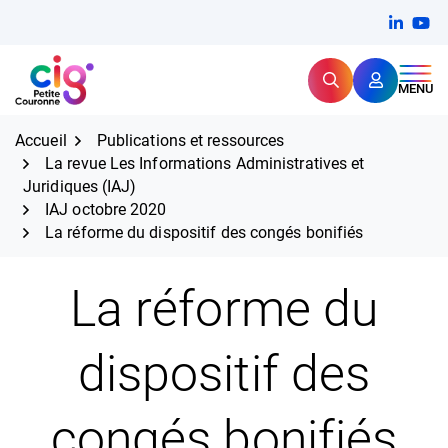
Aller
FERMER
Linkedi
(ouvert
You
(ou
au
contenu
Rechercher
CIG Petite Couronne
MENU
Expertise et proximité pour
les grands défis RH,
CIG Petite Couronne
aujourd'hui et demain.
Accueil
Publications et ressources
La revue Les Informations Administratives et
Juridiques (IAJ)
IAJ octobre 2020
La réforme du dispositif des congés bonifiés
La réforme du
dispositif des
congés bonifiés