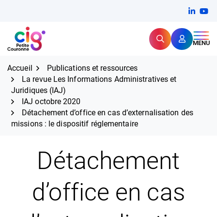
Aller
FERMER
Linkedi
(ouvert
You
(ou
au
contenu
Rechercher
CIG Petite Couronne
MENU
Expertise et proximité pour
les grands défis RH,
CIG Petite Couronne
aujourd'hui et demain.
Accueil
Publications et ressources
La revue Les Informations Administratives et
Juridiques (IAJ)
IAJ octobre 2020
Détachement d’office en cas d’externalisation des
missions : le dispositif réglementaire
Détachement
d’office en cas