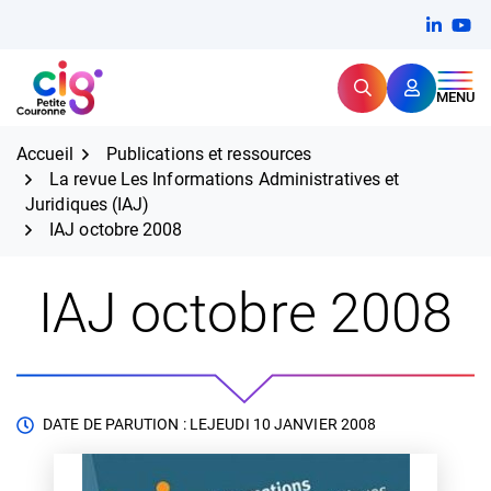
Aller
FERMER
Linkedi
(ouvert
You
(ou
au
contenu
Rechercher
CIG Petite Couronne
MENU
Expertise et proximité pour
les grands défis RH,
CIG Petite Couronne
aujourd'hui et demain.
Accueil
Publications et ressources
La revue Les Informations Administratives et
Juridiques (IAJ)
IAJ octobre 2008
IAJ octobre 2008
DATE DE PARUTION : LE
JEUDI 10 JANVIER 2008