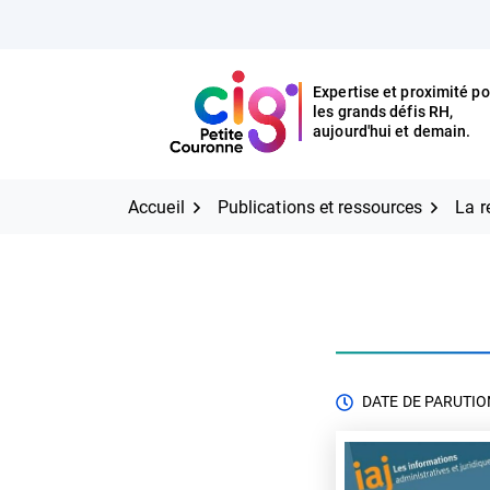
Aller
FERMER
au
contenu
Expertise et proximité po
les grands défis RH,
Expertise et proximité pour
CIG Petite Couronne
aujourd'hui et demain.
les grands défis RH,
CIG Petite Couronne
aujourd'hui et demain.
Accueil
Publications et ressources
La r
DATE DE PARUTION