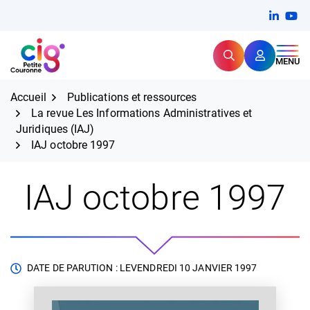
Aller
FERMER
Linkedi
(ouvert
You
(ou
au
contenu
Rechercher
CIG Petite Couronne
MENU
Expertise et proximité pour
les grands défis RH,
CIG Petite Couronne
aujourd'hui et demain.
Accueil
Publications et ressources
La revue Les Informations Administratives et
Juridiques (IAJ)
IAJ octobre 1997
IAJ octobre 1997
DATE DE PARUTION : LE
VENDREDI 10 JANVIER 1997