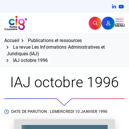
Aller
FERMER
Linkedi
(ouvert
You
(ou
au
contenu
Rechercher
CIG Petite Couronne
MENU
Expertise et proximité pour
les grands défis RH,
CIG Petite Couronne
aujourd'hui et demain.
Accueil
Publications et ressources
La revue Les Informations Administratives et
Juridiques (IAJ)
IAJ octobre 1996
IAJ octobre 1996
DATE DE PARUTION : LE
MERCREDI 10 JANVIER 1996