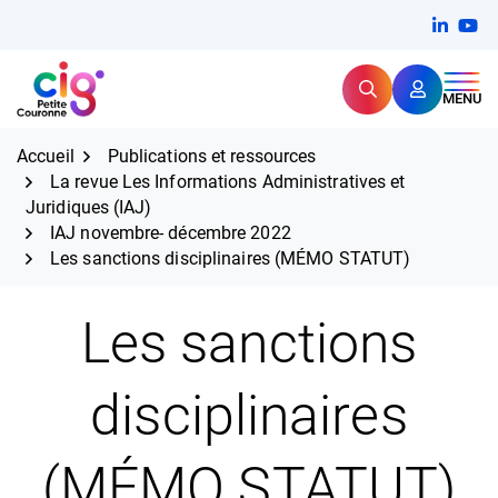
Aller
FERMER
Linkedi
(ouvert
You
(ou
au
contenu
Rechercher
CIG Petite Couronne
MENU
Expertise et proximité pour
les grands défis RH,
CIG Petite Couronne
aujourd'hui et demain.
Accueil
Publications et ressources
La revue Les Informations Administratives et
Juridiques (IAJ)
IAJ novembre- décembre 2022
Les sanctions disciplinaires (MÉMO STATUT)
Les sanctions
disciplinaires
(MÉMO STATUT)