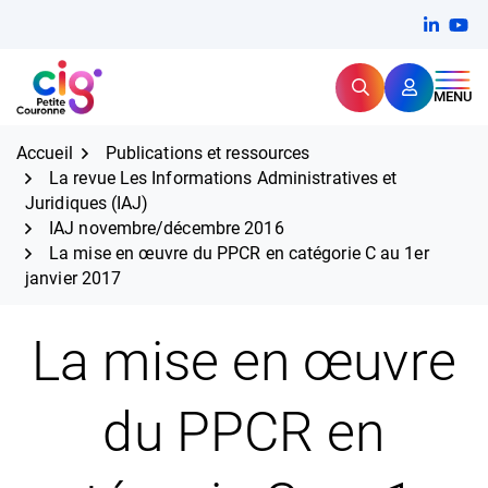
Aller
FERMER
Linkedi
(ouvert
You
(ou
au
contenu
Rechercher
CIG Petite Couronne
MENU
Expertise et proximité pour
les grands défis RH,
CIG Petite Couronne
aujourd'hui et demain.
Accueil
Publications et ressources
La revue Les Informations Administratives et
Juridiques (IAJ)
IAJ novembre/décembre 2016
La mise en œuvre du PPCR en catégorie C au 1er
janvier 2017
La mise en œuvre
du PPCR en