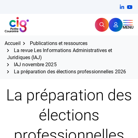
Aller
FERMER
Linkedi
(ouvert
You
(ou
au
contenu
Rechercher
CIG Petite Couronne
MENU
Expertise et proximité pour
les grands défis RH,
CIG Petite Couronne
aujourd'hui et demain.
Accueil
Publications et ressources
La revue Les Informations Administratives et
Juridiques (IAJ)
IAJ novembre 2025
La préparation des élections professionnelles 2026
La préparation des
élections
professionnelles