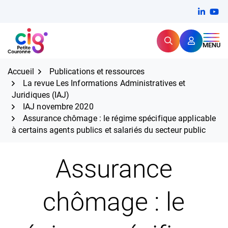
Aller
FERMER
Linkedi
(ouvert
You
(ou
au
contenu
Rechercher
CIG Petite Couronne
MENU
Expertise et proximité pour
les grands défis RH,
CIG Petite Couronne
aujourd'hui et demain.
Accueil
Publications et ressources
La revue Les Informations Administratives et
Juridiques (IAJ)
IAJ novembre 2020
Assurance chômage : le régime spécifique applicable
à certains agents publics et salariés du secteur public
Assurance
chômage : le